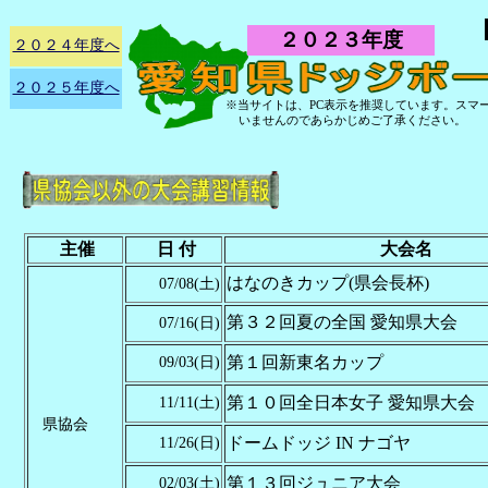
２０２３年度
２０２４年度へ
２０２５年度へ
※当サイトは、PC表示を推奨しています。スマ
いませんのであらかじめご了承ください。
主催
日 付
大会名
はなのきカップ(県会長杯)
07/08(土)
第３２回夏の全国 愛知県大会
07/16(日)
第１回新東名カップ
09/03(日)
第１０回全日本女子 愛知県大会
11/11(土)
県協会
ドームドッジ IN ナゴヤ
11/26(日)
第１３回ジュニア大会
02/03(土)