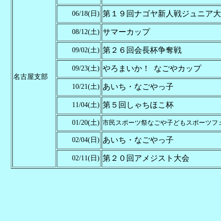
第１９回ナゴヤ新人戦ジュニア大
06/18(日)
サマーカップ
08/12(土)
第２６回会長杯争奪戦
09/02(土)
やろまいか！ なごやカップ
09/23(土)
名古屋支部
あいち・なごやっ子
10/21(土)
第５回しゃちほこ杯
11/04(土)
01/20(土)
市民スポーツ祭なごや子どもスポーツフ
あいち・なごやっ子
02/04(日)
第２０回アメジスト大会
02/11(日)