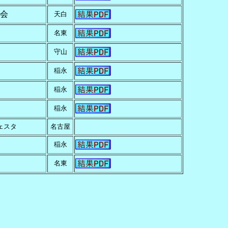
会
天白
名東
守山
稲永
稲永
稲永
ェスタ
名古屋
稲永
名東