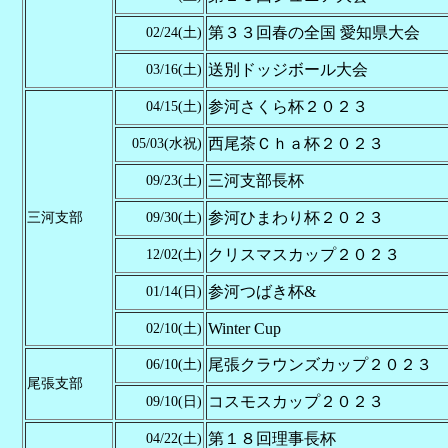
第３３回春の全国 愛知県大会
02/24(土)
送別ドッジボール大会
03/16(土)
参河さくら杯２０２３
04/15(土)
西尾茶Ｃｈａ杯２０２３
05/03(水祝)
三河支部長杯
09/23(土)
参河ひまわり杯２０２３
三河支部
09/30(土)
クリスマスカップ２０２３
12/02(土)
参河つばき杯&
01/14(日)
Winter Cup
02/10(土)
尾張クラウンズカップ２０２３
06/10(土)
尾張支部
コスモスカップ２０２３
09/10(日)
第１８回理事長杯
04/22(土)