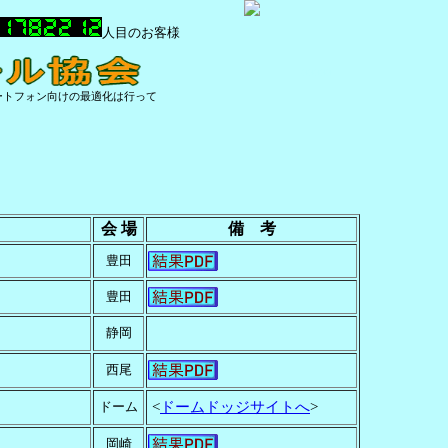
人目のお客様
aaaaa
ートフォン向けの最適化は行って
会 場
備 考
豊田
豊田
静岡
西尾
ドーム
<
ドームドッジサイトへ
>
岡崎