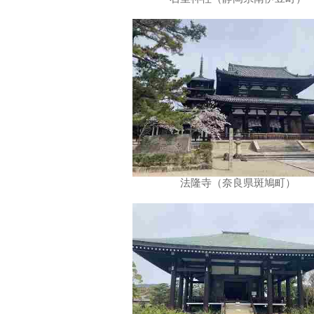
法隆寺（奈良県斑鳩町）