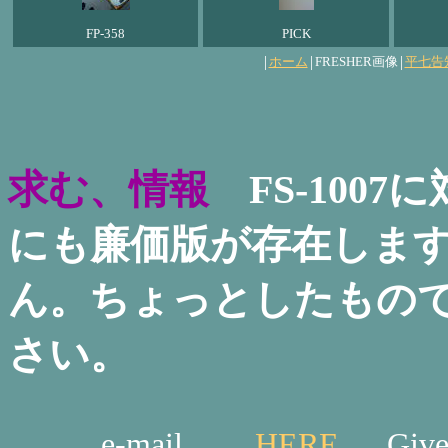
FP-358
PICK
|
|
|
ホーム
FRESHER画像
平七告
求む、情報
FS-1007
にも廉価版が存在しま
ん。ちょっとしたもの
さい。
e-mail
HERE
Give us