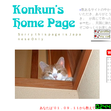
●
数あるサイトの中か
いただき、ありがと
き」 が高じて作っ
ゃーた
』、天国に旅
ぞごゆっくりお楽し
http://www.sk.ai
Ｓｏｒｒｙ ｔｈｉｓ ｐａｇｅ ｉｓ Ｊａｐａ
ｎｅｓｅ Ｏｎｌｙ
あなたは’０１．０９．１１から数えて