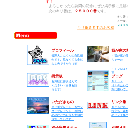
す！
よろしかったら訪問の記念にぜひ掲示板に足跡
次のキリ番は、
２５０００番
です。
キリ番
メール
２１５
キリ番ＧＥＴのお客様
プロフィール
我が家の
管理人こんくんの自己紹
・我が家の
介です。見なくても全然
ちゃーた
大丈夫ですから（笑）
・ＴＯＭ＆
画
掲示板
ブログ
お気軽に書き込んで
Ｂｌｏｇ
ください（画像も貼
日々のたわ
れます）
期に書いて
いただきもの
リンク集
キリ番プレート、カウン
おともだち
タープレゼント、お祝い
役立ち、素
の品などのお宝を大切に
のリンク集
保管しています。
双子座集まれ～
別館ＨＰ