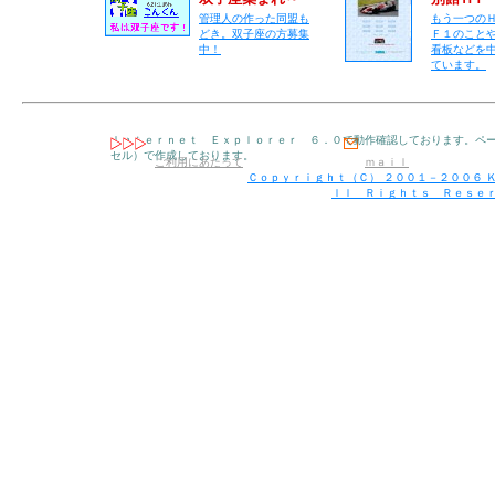
管理人の作った同盟も
もう一つの
どき。双子座の方募集
Ｆ１のこと
中！
看板などを
ています。
Ｉｎｔｅｒｎｅｔ Ｅｘｐｌｏｒｅｒ ６．０で動作確認しております。ペー
セル）で作成しております。
ご利用にあたって
ｍａｉｌ
Ｃｏｐｙｒｉｇｈｔ（Ｃ） ２００１－２００６ Ｋ
ｌｌ Ｒｉｇｈｔｓ Ｒｅｓｅ